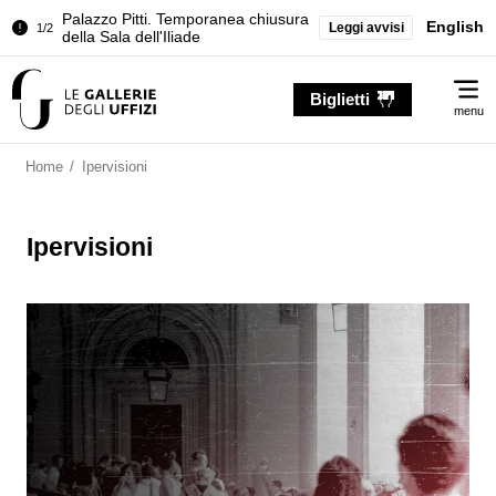
Chiusura temporanea del Tesoro dei
English
Leggi avvisi
2/2
Granduchi
…
Palazzo Pitti. Temporanea chiusura
1/2
Me
della Sala dell'Iliade
Biglietti
menu
Chiusura temporanea del Tesoro dei
2/2
Granduchi
Home
/
Ipervisioni
Ipervisioni