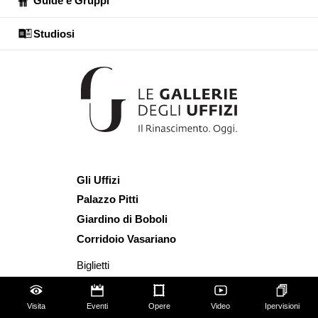
Guide e Gruppi
Studiosi
Gli Uffizi
Palazzo Pitti
Giardino di Boboli
Corridoio Vasariano
Biglietti
Utilizzo spazi e immagini
Mappa del sito
Visita
Eventi
Opere
Video
Ipervisioni