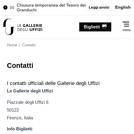
Chiusura temporanea del Tesoro dei
English
Leggi avvisi
2/2
Granduchi
Palazzo Pitti. Temporanea chiusura
1/2
Me
della Sala dell'Iliade
Biglietti
menu
Chiusura temporanea del Tesoro dei
2/2
Granduchi
Home
/
Contatti
Contatti
I contatti ufficiali delle Gallerie degli Uffizi
Le Gallerie degli Uffizi
Piazzale degli Uffizi 6
50122
Firenze, Italia
Info Biglietti