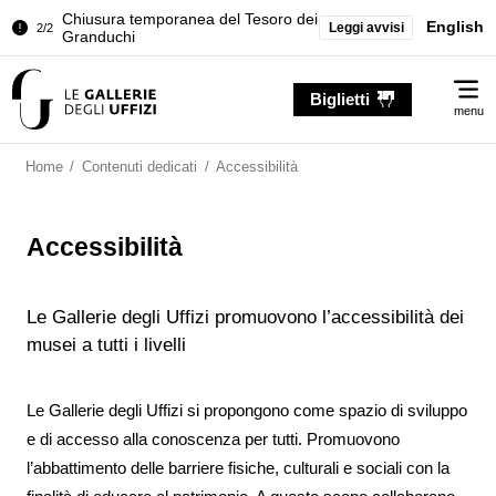
2/2
Granduchi
English
Leggi avvisi
Palazzo Pitti. Temporanea chiusura
1/2
della Sala dell'Iliade
Me
Biglietti
Chiusura temporanea del Tesoro dei
menu
2/2
Granduchi
Palazzo Pitti. Temporanea chiusura
Home
/
Contenuti dedicati
/
Accessibilità
1/2
della Sala dell'Iliade
Chiusura temporanea del Tesoro dei
2/2
Granduchi
Accessibilità
Le Gallerie degli Uffizi promuovono l’accessibilità dei
musei a tutti i livelli
Le Gallerie degli Uffizi si propongono come spazio di sviluppo
e di accesso alla conoscenza per tutti. Promuovono
l’abbattimento delle barriere fisiche, culturali e sociali con la