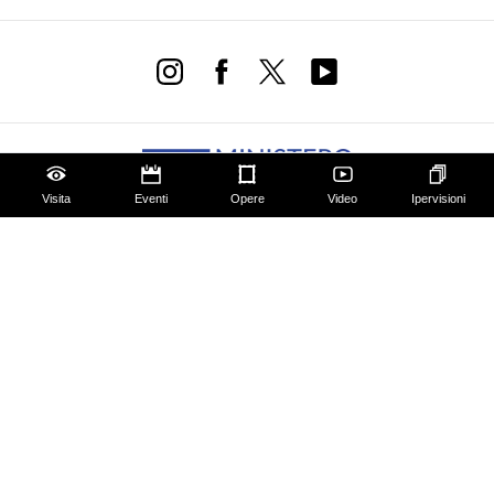
Visita
Eventi
Opere
Video
Ipervisioni
Amministrazione trasparente
Dichiarazione Accessibilità AGID
Progettazione e sviluppo Cantiere Creativo
Privacy Policy
Cookie Policy
Modifica preferenze privacy