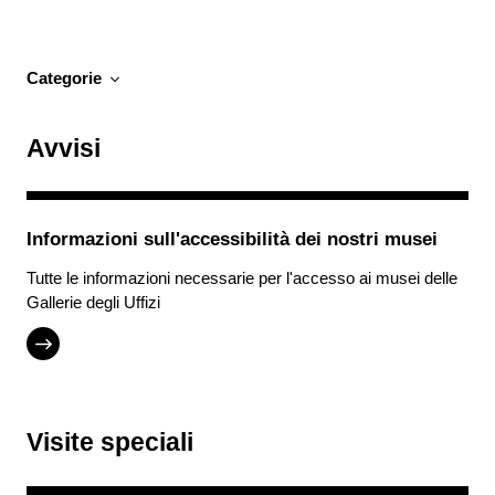
Categorie
Avvisi
Cecità e Ipovisione
Sordità e Ipoacusia
Informazioni sull'accessibilità dei nostri musei
Autismo
Tutte le informazioni necessarie per l'accesso ai musei delle
Gallerie degli Uffizi
Attività per tutti
Intercultura
Tutti
Visite speciali