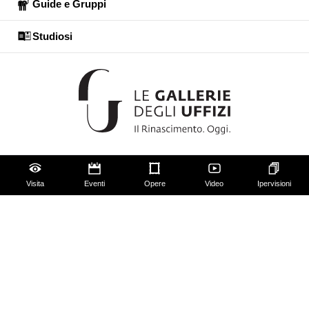
Guide e Gruppi
Studiosi
Gli Uffizi
Visita
Eventi
Opere
Video
Ipervisioni
Palazzo Pitti
Giardino di Boboli
Corridoio Vasariano
Biglietti
Utilizzo spazi e immagini
Mappa del sito