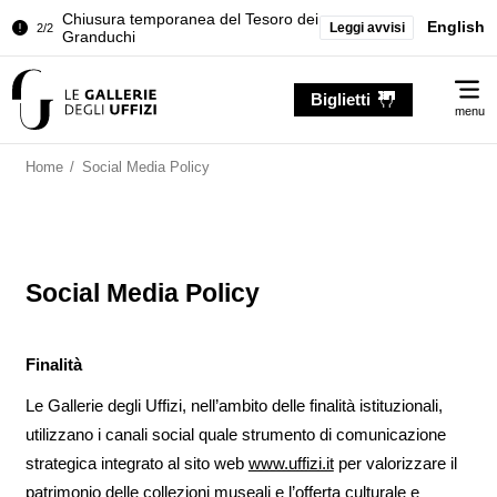
Chiusura temporanea del Tesoro dei
English
Leggi avvisi
2/2
Granduchi
Palazzo Pitti. Temporanea chiusura
1/2
Me
della Sala dell'Iliade
Biglietti
menu
Chiusura temporanea del Tesoro dei
2/2
Granduchi
Home
/
Social Media Policy
Social Media Policy
Finalità
Le Gallerie degli Uffizi, nell’ambito delle finalità istituzionali,
utilizzano i canali social quale strumento di comunicazione
strategica integrato al sito web
www.uffizi.it
per valorizzare il
patrimonio delle collezioni museali e l’offerta culturale e