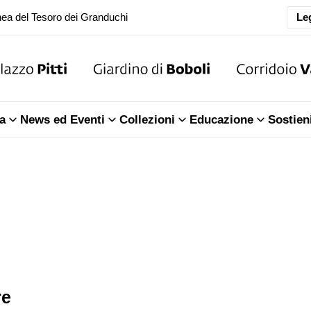
ea del Tesoro dei Granduchi
Leg
oranea chiusura della Sala dell'Iliade
ea del Tesoro dei Granduchi
a
News ed Eventi
Collezioni
Educazione
Sostien
re