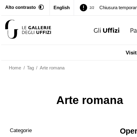
Alto contrasto
English
Chiusura temporan
2/2
Palazzo Pitti. Temp
1/2
Chiusura temporan
2/2
Visit
Home
/
Tag
/
Arte romana
Arte romana
Ope
Categorie