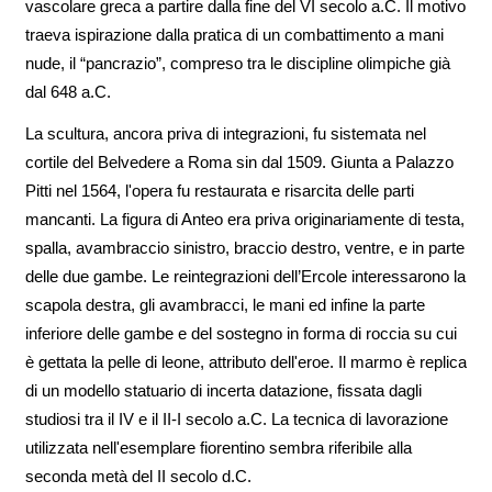
vascolare greca a partire dalla fine del VI secolo a.C. Il motivo
traeva ispirazione dalla pratica di un combattimento a mani
nude, il “pancrazio”, compreso tra le discipline olimpiche già
dal 648 a.C.
La scultura, ancora priva di integrazioni, fu sistemata nel
cortile del Belvedere a Roma sin dal 1509. Giunta a Palazzo
Pitti nel 1564, l'opera fu restaurata e risarcita delle parti
mancanti. La figura di Anteo era priva originariamente di testa,
spalla, avambraccio sinistro, braccio destro, ventre, e in parte
delle due gambe. Le reintegrazioni dell’Ercole interessarono la
scapola destra, gli avambracci, le mani ed infine la parte
inferiore delle gambe e del sostegno in forma di roccia su cui
è gettata la pelle di leone, attributo dell'eroe. Il marmo è replica
di un modello statuario di incerta datazione, fissata dagli
studiosi tra il IV e il II-I secolo a.C. La tecnica di lavorazione
utilizzata nell'esemplare fiorentino sembra riferibile alla
seconda metà del II secolo d.C.