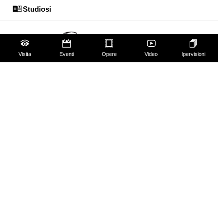
Studiosi
Visita
Eventi
Opere
Video
Ipervisioni
Gli Uffizi
Palazzo Pitti
Giardino di Boboli
Corridoio Vasariano
Biglietti
Utilizzo spazi e immagini
Mappa del sito
Contattaci