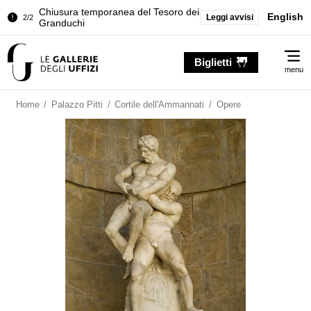
Chiusura temporanea del Tesoro dei
English
Leggi avvisi
2/2
Granduchi
Palazzo Pitti. Temporanea chiusura
1/2
Me
della Sala dell'Iliade
Biglietti
menu
Chiusura temporanea del Tesoro dei
2/2
Granduchi
Home
/
Palazzo Pitti
/
Cortile dell'Ammannati
/
Opere