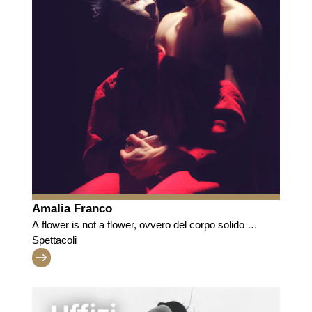
Amalia Franco
A flower is not a flower, ovvero del corpo solido
Opera per corpi danzanti e corpi inanimati dedicati
Spettacoli
alla Medusa di Caravaggio