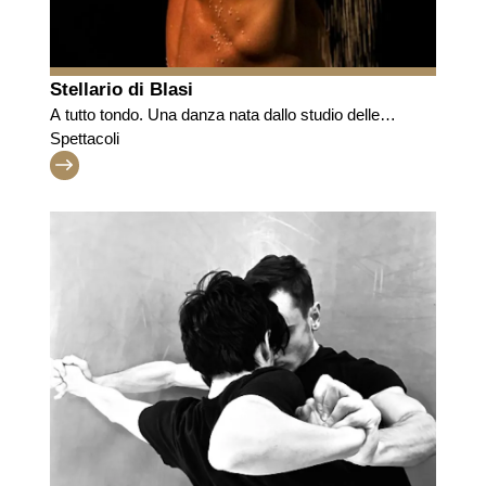
Stellario di Blasi
A tutto tondo. Una danza nata dallo studio delle
sculture di Michelangelo per il Tondo Doni
Spettacoli