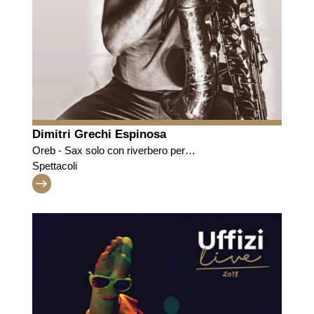
Dimitri Grechi Espinosa
Oreb - Sax solo con riverbero per
preghiere/meditazioni sul tema della Maestà divina
Spettacoli
nelle pale d’altare medievali.