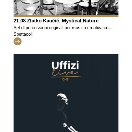
21.08 Zlatko Kaučič. Mystical Nature
Set di percussioni originali per musica creativa con
oggetti, elementi naturali e strumenti in dialogo con
Spettacoli
la Primavera di Botticelli