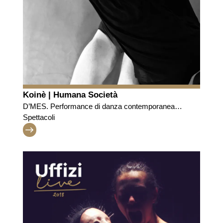
Koinè | Humana Società
D’MES. Performance di danza contemporanea
liberamente ispirata a “Pallade e il Centauro” di
Spettacoli
Botticelli.