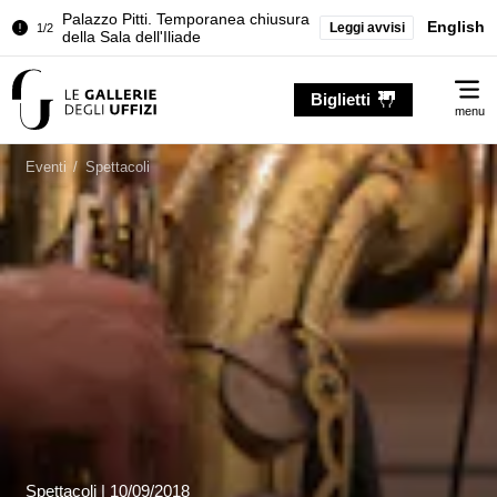
Chiusura temporanea del Tesoro dei
English
Leggi avvisi
2/2
Granduchi
Palazzo Pitti. Temporanea chiusura
Me
1/2
della Sala dell'Iliade
Biglietti
menu
Chiusura temporanea del Tesoro dei
2/2
Granduchi
Eventi
/
Spettacoli
Spettacoli |
10/09/2018