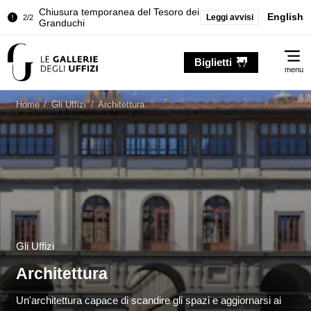
Palazzo Pitti. Temporanea chiusura
English
Leggi avvisi
1/2
della Sala dell'Iliade
Chiusura temporanea del Tesoro dei
2/2
Me
Granduchi
Biglietti
menu
Palazzo Pitti. Temporanea chiusura
1/2
della Sala dell'Iliade
Home
/
Gli Uffizi
/
Architettura
Chiusura temporanea del Tesoro dei
2/2
Granduchi
Gli Uffizi
Architettura
Un'architettura capace di scandire gli spazi e aggiornarsi ai