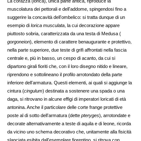
La corazza (lorica), unica parte antica, riproduce la
muscolatura dei pettorali e dell'addome, spingendosi fino a
suggerire la concavità dell'ombelico: si tratta dunque di un
esempio di
lorica musculata
, la cui decorazione appare
piuttosto sobria, caratterizzata da una testa di Medusa (
gorgoneion
), elemento di carattere benaugurante e protettivo,
nella parte superiore, due teste di grifi affrontati nella fascia
centrale e, più in basso, un cespo di acanto, da cui si
dipartono girali fioriti che, con il loro disegno nitido e lineare,
riprendono e sottolineano il profilo arrotondato della parte
inferiore dell'armatura. Questi elementi, ai quali si aggiunge la
cintura (
cingulum
) destinata a sostenere una spada o una
daga, si ritrovano in alcune effigi di imperatori loricati di età
antonina. Anche il particolare delle corte frange protettive
poste al di sotto dell'armatura (dette
pteryges
), arrotondate e
decorate alternativamente a teste di aquila e di leone, ricorda
da vicino uno schema decorativo che, unitamente alla fisicità
slanciata esibita dall'esemplare fiorentino, si ritrova con