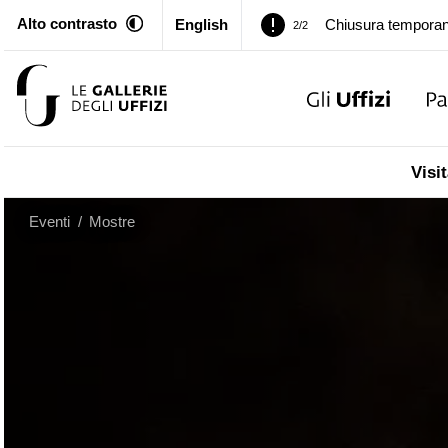
Alto contrasto
English
Palazzo Pitti. Temp
1/2
Chiusura temporan
2/2
Palazzo Pitti. Temp
1/2
Visit
Chiusura temporan
2/2
Eventi
/
Mostre