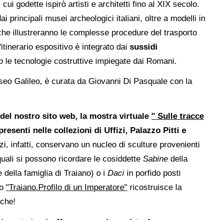
 cui godette ispirò artisti e architetti fino al XIX secolo.
 principali musei archeologici italiani, oltre a modelli in
che illustreranno le complesse procedure del trasporto
'itinerario espositivo è integrato dai
sussidi
no le tecnologie costruttive impiegate dai Romani.
Museo Galileo, è curata da Giovanni Di Pasquale con la
 del nostro sito web, la mostra virtuale
" Sulle tracce
presenti nelle collezioni di Uffizi, Palazzo Pitti e
izi, infatti, conservano un nucleo di sculture provenienti
 quali si possono ricordare le cosiddette
Sabine
della
 della famiglia di Traiano) o i
Daci
in porfido posti
lo
"Traiano.Profilo di un Imperatore"
ricostruisce la
iche!