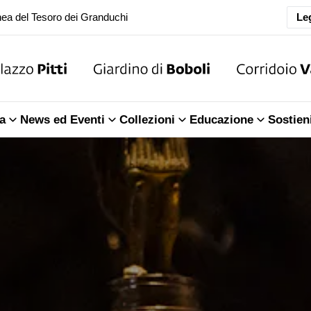
Leg
oranea chiusura della Sala dell'Iliade
ea del Tesoro dei Granduchi
oranea chiusura della Sala dell'Iliade
a
News ed Eventi
Collezioni
Educazione
Sostien
ea del Tesoro dei Granduchi