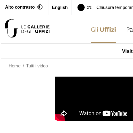
Alto contrasto
English
Palazzo Pitti. Temp
1/2
Chiusura temporan
2/2
Palazzo Pitti. Temp
1/2
Visit
Chiusura temporan
2/2
Home
/
Tutti i video