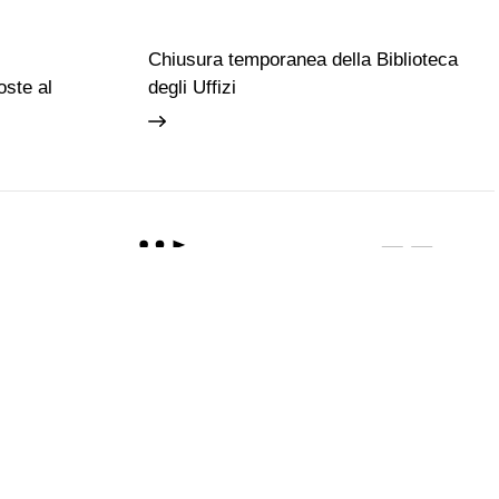
Chiusura temporanea della Biblioteca
ste al
degli Uffizi
Guide e Gruppi
Studiosi