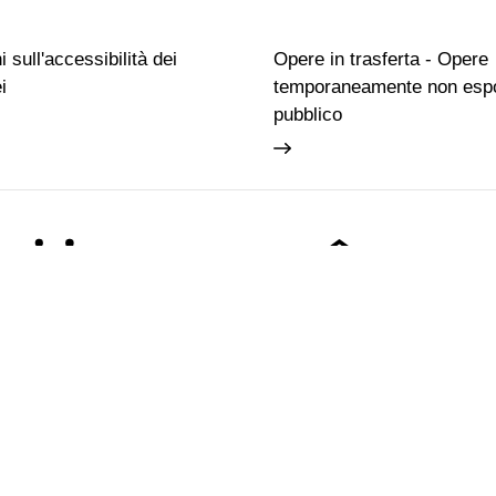
 sull'accessibilità dei
Opere in trasferta - Opere
i
temporaneamente non espo
pubblico
Famiglie
Educazione permanente
Biglietti
Chi siamo