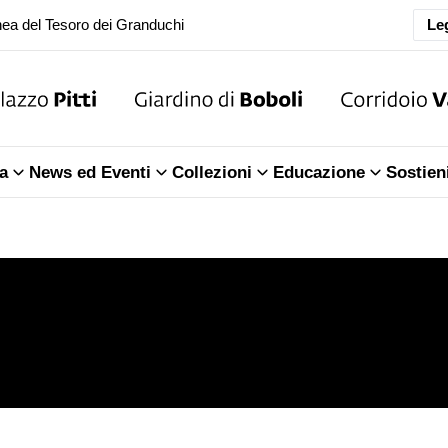
Leg
oranea chiusura della Sala dell'Iliade
ea del Tesoro dei Granduchi
oranea chiusura della Sala dell'Iliade
a
News ed Eventi
Collezioni
Educazione
Sostien
ea del Tesoro dei Granduchi