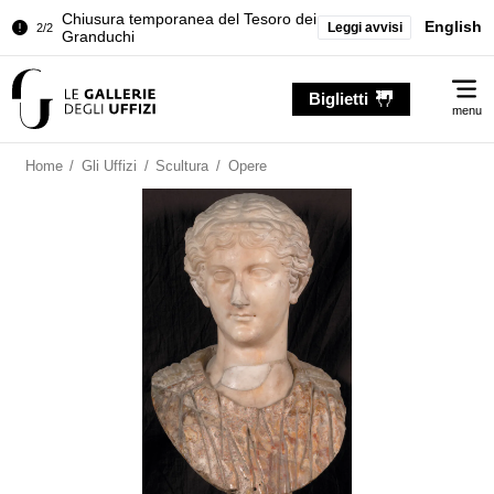
Chiusura temporanea del Tesoro dei
English
Leggi avvisi
2/2
Granduchi
Palazzo Pitti. Temporanea chiusura
1/2
Me
della Sala dell'Iliade
Biglietti
menu
Chiusura temporanea del Tesoro dei
2/2
Granduchi
Home
/
Gli Uffizi
/
Scultura
/
Opere