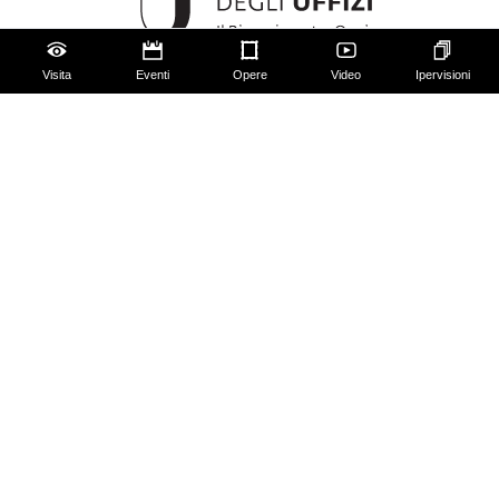
Visita
Eventi
Opere
Video
Ipervisioni
Gli Uffizi
Palazzo Pitti
Giardino di Boboli
Corridoio Vasariano
Biglietti
Utilizzo spazi e immagini
Mappa del sito
Contattaci
Chi siamo
FAQ
Qualche regola da seguire!
Social Media Policy