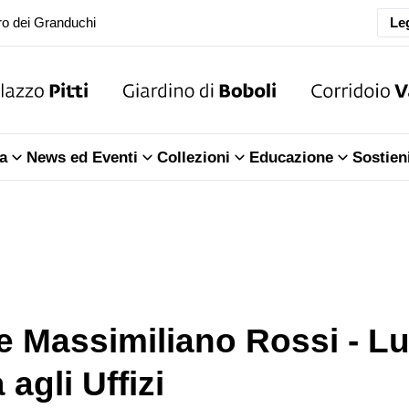
o dei Granduchi
Leg
ra della Sala dell'Iliade
o dei Granduchi
ra della Sala dell'Iliade
a
News ed Eventi
Collezioni
Educazione
Sostien
o dei Granduchi
e Massimiliano Rossi - Lu
 agli Uffizi