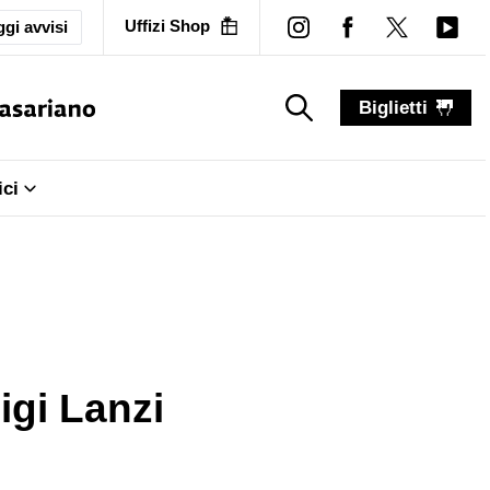
Uffizi Shop
gi avvisi
Biglietti
search_label
search_label
ici
igi Lanzi