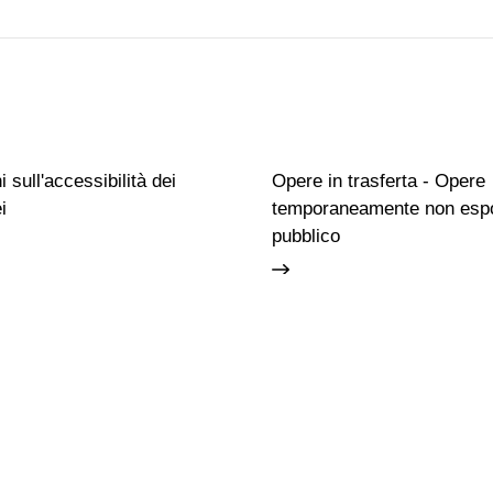
 sull'accessibilità dei
Opere in trasferta - Opere
i
temporaneamente non espo
pubblico
Famiglie
Educazione permanente