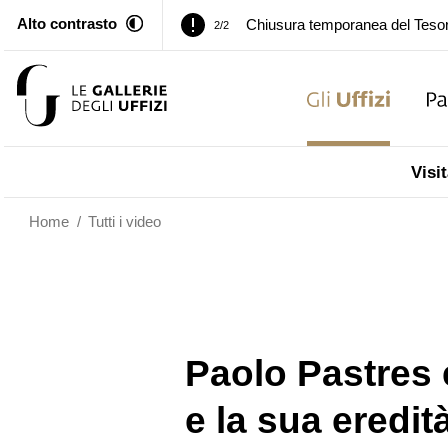
Chiusura temporanea del Tesor
2/2
Alto contrasto
Palazzo Pitti. Temporanea chiusu
1/2
Chiusura temporanea del Tesor
2/2
Palazzo Pitti. Temporanea chiusu
1/2
Visit
Chiusura temporanea del Tesor
2/2
Home
/
Tutti i video
Paolo Pastres 
e la sua eredità