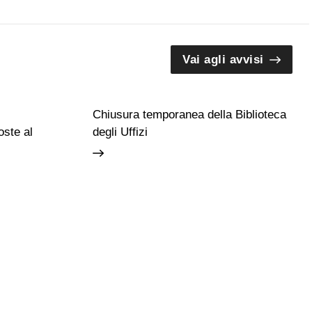
Vai agli avvisi
Chiusura temporanea della Biblioteca
ste al
degli Uffizi
Guide e Gruppi
Studiosi