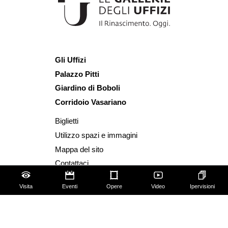
Gli Uffizi
Palazzo Pitti
Giardino di Boboli
Corridoio Vasariano
Biglietti
Utilizzo spazi e immagini
Mappa del sito
Contattaci
Chi siamo
Visita
Eventi
Opere
Video
Ipervisioni
FAQ
Qualche regola da seguire!
Social Media Policy