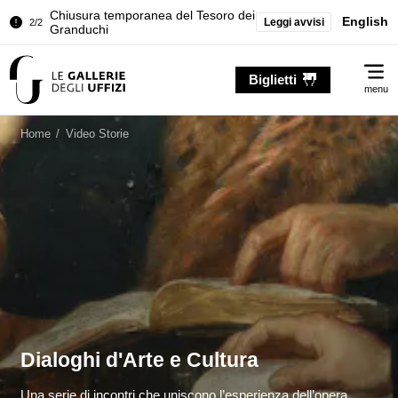
Palazzo Pitti. Temporanea chiusura
English
Leggi avvisi
1/2
della Sala dell'Iliade
Chiusura temporanea del Tesoro dei
2/2
Me
Granduchi
Biglietti
menu
Palazzo Pitti. Temporanea chiusura
1/2
della Sala dell'Iliade
Home
/
Video Storie
Chiusura temporanea del Tesoro dei
2/2
Granduchi
Dialoghi d'Arte e Cultura
Una serie di incontri che uniscono l’esperienza dell’opera