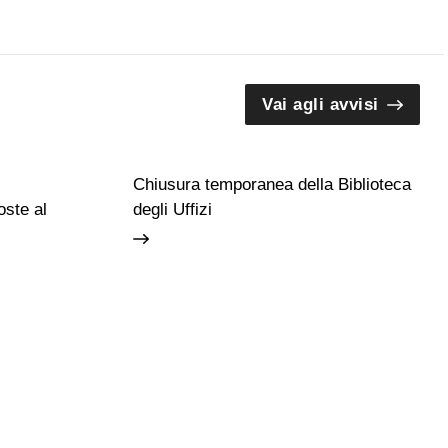
Vai agli avvisi
Chiusura temporanea della Biblioteca
ste al
degli Uffizi
Guide e Gruppi
Studiosi