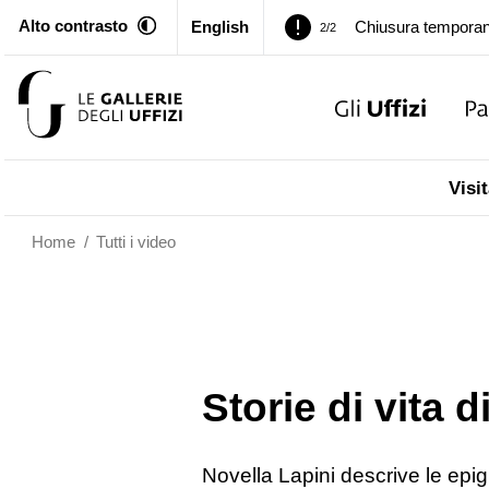
Alto contrasto
English
Chiusura temporan
2/2
Palazzo Pitti. Temp
1/2
Chiusura temporan
2/2
Visit
Home
/
Tutti i video
Storie di vita 
Novella Lapini descrive le epi