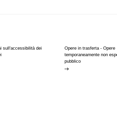
 sull'accessibilità dei
Opere in trasferta - Opere
i
temporaneamente non espo
pubblico
Famiglie
Educazione permanente