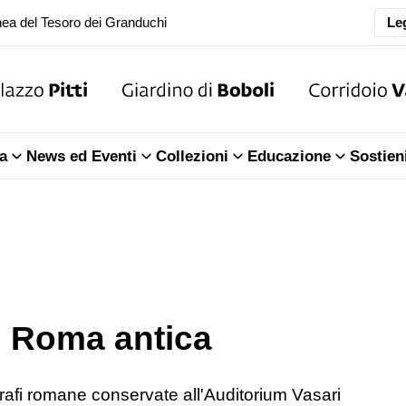
ea del Tesoro dei Granduchi
Leg
oranea chiusura della Sala dell'Iliade
ea del Tesoro dei Granduchi
a
News ed Eventi
Collezioni
Educazione
Sostien
di Roma antica
grafi romane conservate all'Auditorium Vasari