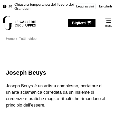
Chiusura temporanea del Tesoro dei
English
Leggi avvisi
2/2
Granduchi
Palazzo Pitti. Temporanea chiusura
1/2
Me
della Sala dell'Iliade
Biglietti
menu
Chiusura temporanea del Tesoro dei
2/2
Granduchi
Home
/
Tutti i video
Joseph Beuys
Joseph Beuys è un artista complesso, portatore di
un’arte sciamanica corredata da un insieme di
credenze e pratiche magico-rituali che rimandano al
principio dell’essere.