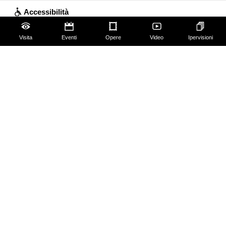
Accessibilità
Scuola
Visita
Eventi
Opere
Video
Ipervisioni
Famiglie
Educazione permanente
Guide e Gruppi
Studiosi