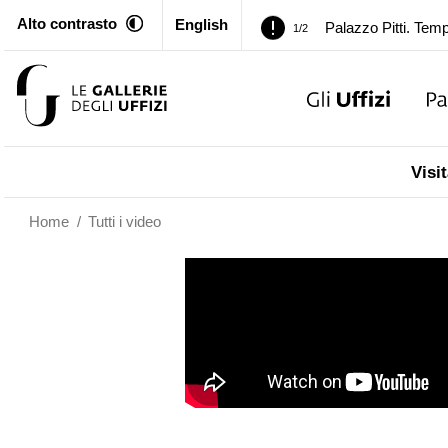
Alto contrasto
English
Palazzo Pitti. Temp
1/2
Chiusura temporan
2/2
Palazzo Pitti. Temp
1/2
Visit
Chiusura temporan
2/2
Home
/
Tutti i video