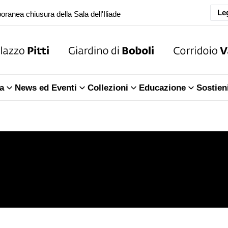
oranea chiusura della Sala dell'Iliade
Leg
ea del Tesoro dei Granduchi
oranea chiusura della Sala dell'Iliade
a
News ed Eventi
Collezioni
Educazione
Sostien
ea del Tesoro dei Granduchi