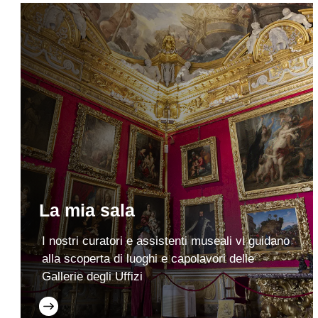
La mia sala
I nostri curatori e assistenti museali vi guidano
alla scoperta di luoghi e capolavori delle
Gallerie degli Uffizi