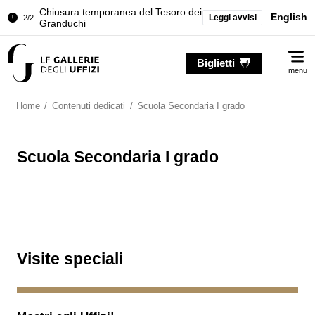
Chiusura temporanea del Tesoro dei
English
Leggi avvisi
2/2
Granduchi
Palazzo Pitti. Temporanea chiusura
1/2
Me
della Sala dell'Iliade
Biglietti
menu
Chiusura temporanea del Tesoro dei
2/2
Granduchi
Home
/
Contenuti dedicati
/
Scuola Secondaria I grado
Scuola Secondaria I grado
Visite speciali