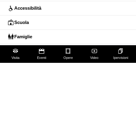
Accessibilità
Scuola
Famiglie
Educazione permanente
Visita
Eventi
Opere
Video
Ipervisioni
Guide e Gruppi
Studiosi