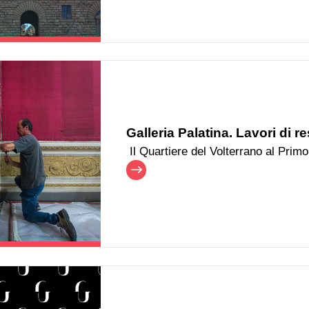
Castagnoli e la Sala di Venere, sia in entrat
mattina di sabato 20 giugno sarà n
Sala della Musica utilizzando il p
nell’area interessata dai lavori.
Galleria Palatina. Lavori di r
Il Quartiere del Volterrano al Primo
un ampio intervento di restauro e r