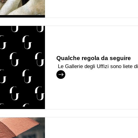
Qualche regola da seguire
Le Gallerie degli Uffizi sono liete d
e provenienza; sono benvenute le f
gruppi, le scolaresche, le persone co
rendere più piacevole possibile il 
delle nostre collezioni, ecco qui di
i visitatori sono tenuti a leggere e 