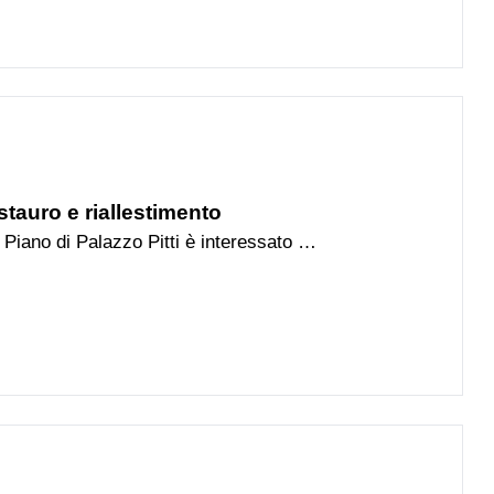
a sia in uscita. A partire dalla
uovamente possibile attraversare la
assaggio temporaneo predisposto
estauro e riallestimento
 Piano di Palazzo Pitti è interessato da
iallestimento