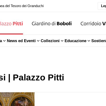
Leg
oranea chiusura della Sala dell'Iliade
ea del Tesoro dei Granduchi
oranea chiusura della Sala dell'Iliade
a
News ed Eventi
Collezioni
Educazione
Sostien
ea del Tesoro dei Granduchi
i | Palazzo Pitti