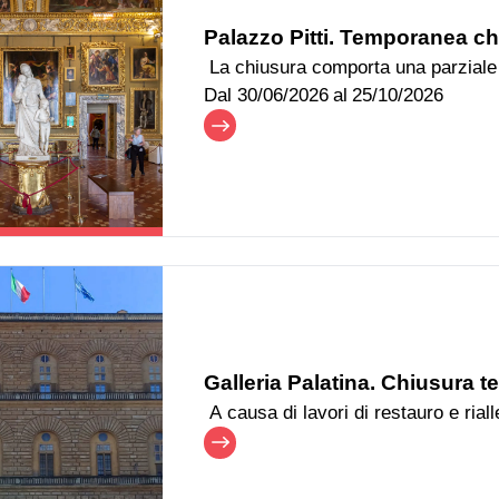
Palazzo Pitti. Temporanea chi
La chiusura comporta una parziale mo
Dal
30/06/2026
al
25/10/2026
Galleria Palatina. Chiusura 
A causa di lavori di restauro e rial
Galleria Palatina di Palazzo Pitti e
al pubblico fino a venerdì 19 giugno compreso. Per con
stato predisposto un percorso alter