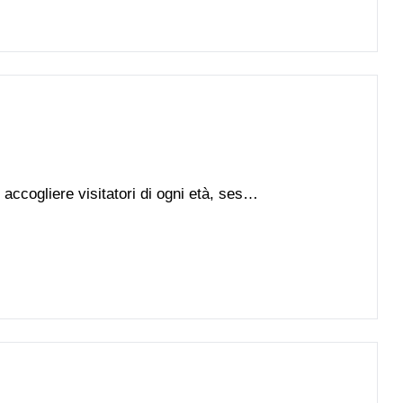
i accogliere visitatori di ogni età, sesso
amiglie con bambini al seguito, i
n disabilità fisica o intellettiva. Per
tempo che trascorrerete alla scoperta
 seguito alcune semplici regole che tutti
rispettare.