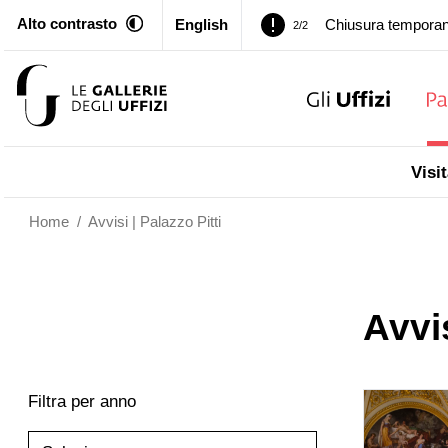
Alto contrasto
English
Palazzo Pitti. Temp
1/2
Chiusura temporan
2/2
Palazzo Pitti. Temp
1/2
Visit
Chiusura temporan
2/2
Home
/
Avvisi | Palazzo Pitti
Avvis
Filtra per anno