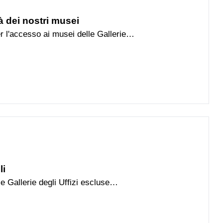
tà dei nostri musei
r l'accesso ai musei delle Gallerie
li
le Gallerie degli Uffizi escluse
io nazionale trasmesso al superiore
settembre 2022 prot. n. 9241-P