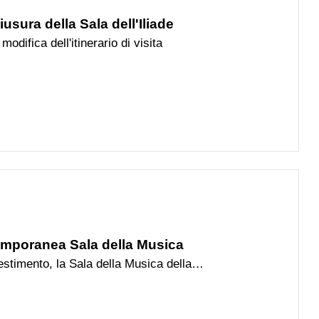
usura della Sala dell'Iliade
difica dell'itinerario di visita
temporanea Sala della Musica
lestimento, la Sala della Musica della
 i passaggi adiacenti resteranno chiusi
sentire la visita, è
nativo che collega la Sala del