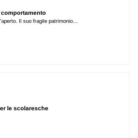
di comportamento
’aperto. Il suo fragile patrimonio
 vegetale e animale deve essere
 solo grazie alla collaborazione di
per le scolaresche