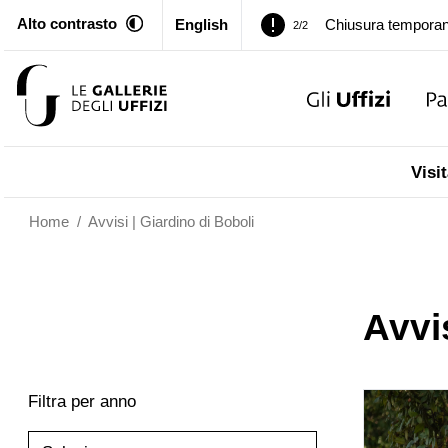
Alto contrasto
English
Palazzo Pitti. Temp
1/2
Chiusura temporan
2/2
Palazzo Pitti. Temp
1/2
Visit
Chiusura temporan
2/2
Home
/
Avvisi | Giardino di Boboli
Avvi
Filtra per anno