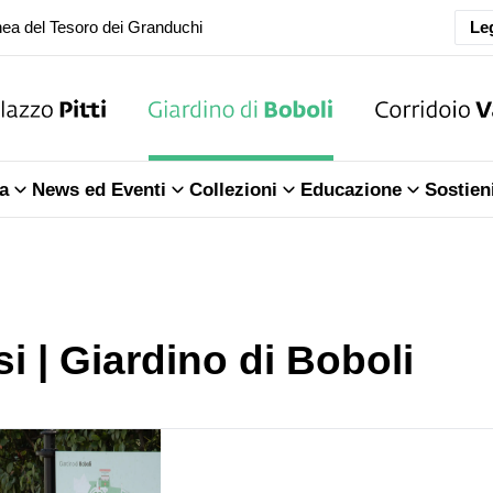
Leg
oranea chiusura della Sala dell'Iliade
ea del Tesoro dei Granduchi
oranea chiusura della Sala dell'Iliade
a
News ed Eventi
Collezioni
Educazione
Sostien
ea del Tesoro dei Granduchi
si | Giardino di Boboli