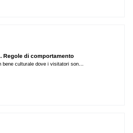
li. Regole di comportamento
n bene culturale dove i visitatori sono
to rispettoso del decoro del luogo.