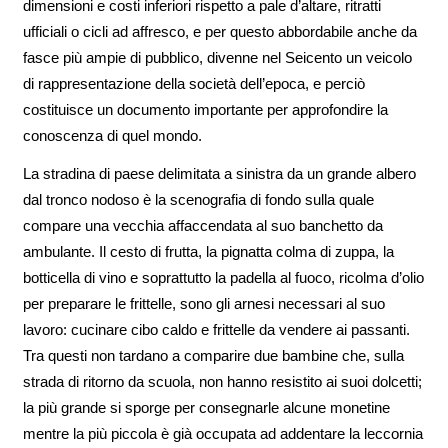
dimensioni e costi inferiori rispetto a pale d’altare, ritratti
ufficiali o cicli ad affresco, e per questo abbordabile anche da
fasce più ampie di pubblico, divenne nel Seicento un veicolo
di rappresentazione della società dell’epoca, e perciò
costituisce un documento importante per approfondire la
conoscenza di quel mondo.
La stradina di paese delimitata a sinistra da un grande albero
dal tronco nodoso è la scenografia di fondo sulla quale
compare una vecchia affaccendata al suo banchetto da
ambulante. Il cesto di frutta, la pignatta colma di zuppa, la
botticella di vino e soprattutto la padella al fuoco, ricolma d’olio
per preparare le frittelle, sono gli arnesi necessari al suo
lavoro: cucinare cibo caldo e frittelle da vendere ai passanti.
Tra questi non tardano a comparire due bambine che, sulla
strada di ritorno da scuola, non hanno resistito ai suoi dolcetti;
la più grande si sporge per consegnarle alcune monetine
mentre la più piccola è già occupata ad addentare la leccornia