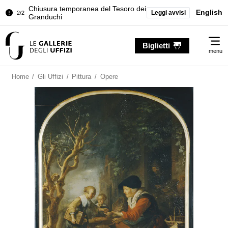
Chiusura temporanea del Tesoro dei
English
Leggi avvisi
2/2
Granduchi
Palazzo Pitti. Temporanea chiusura
1/2
Me
della Sala dell'Iliade
Biglietti
menu
Chiusura temporanea del Tesoro dei
2/2
Granduchi
Home
/
Gli Uffizi
/
Pittura
/
Opere