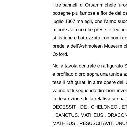
I tre pannelli di Orsammichele furon
botteghe più famose e floride del ca
luglio 1367 ma egli, che l’anno suc
minore Jacopo che prese le redini d
stilistiche e battezzato con nomi c
predella dell’Ashmolean Museum ch
Oxford.
Nella tavola centrale è raffigurat
e profilato d’oro sopra una tunica a
tessili raffigurati in altre opere de
vanno letti seguendo direzioni inver
la descrizione della relativa sce
DECESSIT . DE . CHELONEO . E
. SANCTUS. MATHEUS . DRACON
MATHEUS . RESUSCITAVIT. UNU