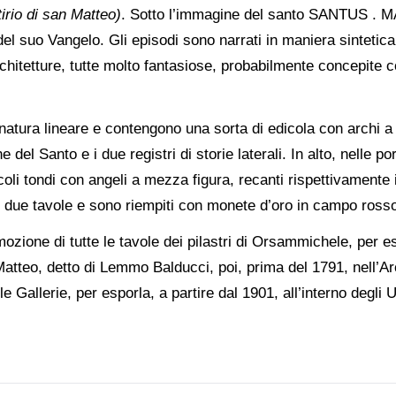
irio di san Matteo)
. Sotto l’immagine del santo SANTUS .
del suo Vangelo. Gli episodi sono narrati in maniera sintetica
chitetture, tutte molto fantasiose, probabilmente concepite c
natura lineare e contengono una sorta di edicola con archi a
del Santo e i due registri di storie laterali. In alto, nelle po
coli tondi con angeli a mezza figura, recanti rispettivamente 
re due tavole e sono riempiti con monete d’oro in campo ross
ozione di tutte le tavole dei pilastri di Orsammichele, per e
Matteo, detto di Lemmo Balducci, poi, prima del 1791, nell’A
e Gallerie, per esporla, a partire dal 1901, all’interno degli Uf