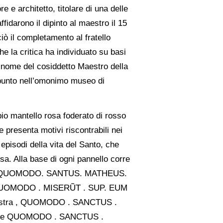
e e architetto, titolare di una delle
fidarono il dipinto al maestro il 15
iò il completamento al fratello
e la critica ha individuato su basi
l nome del cosiddetto Maestro della
punto nell’omonimo museo di
io mantello rosa foderato di rosso
 presenta motivi riscontrabili nei
 episodi della vita del Santo, che
rsa. Alla base di ogni pannello corre
ievale: QUOMODO. SANTUS. MATHEUS.
QUOMODO . MISERŨT . SUP. EUM
stra , QUOMODO . SANCTUS .
e QUOMODO . SANCTUS .