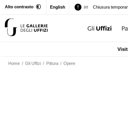
Alto contrasto
English
Palazzo Pitti. Temp
1/2
Chiusura temporan
2/2
Palazzo Pitti. Temp
1/2
Visit
Chiusura temporan
2/2
Home
/
Gli Uffizi
/
Pittura
/
Opere