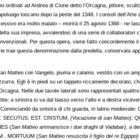
o ordinati ad Andrea di Cione detto l’Orcagna, pittore, scultor
poluogo toscano dopo la peste del 1348. I consoli dell’Arte af
cessivo era molto malato – morirà il 25 agosto 1368 - ne lasc
ella sua impresa, avvalendosi di una serie di collaboratori ch
onvenzionali. Per questa opera, viene fatto concordemente i
e trae questa denominazione dalla predella, conservata ap
o San Matteo con Vangelo, piuma e calamo, vestito con un amp
zzurra. Egli è in piedi su un tappeto riccamente decorato, che
ll’Orcagna. Nelle due tavole laterali sono rappresentati quattro
tite: a sinistra si va dal basso verso l’alto e a destra viceve
na. Cominciando da sinistra di chi guarda, in latino med
T. SECUTUS. EST. CRISTUM,
(Vocazione di san Matteo)
; 
ES (
San Matteo ammansisce i due draghi di Vadabar),
a de
M . MORTUUM (
San Matteo resuscita il figlio del re Egippo)