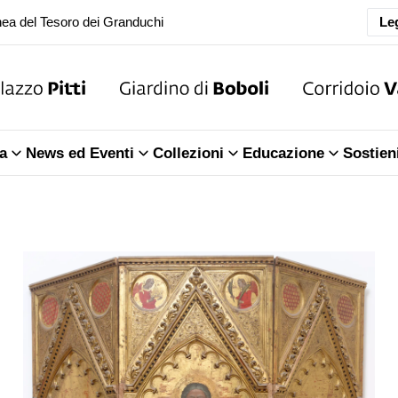
oranea chiusura della Sala dell'Iliade
Leg
ea del Tesoro dei Granduchi
oranea chiusura della Sala dell'Iliade
a
News ed Eventi
Collezioni
Educazione
Sostien
ea del Tesoro dei Granduchi