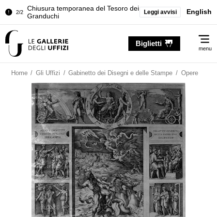
Chiusura temporanea del Tesoro dei
English
Leggi avvisi
2/2
Granduchi
Palazzo Pitti. Temporanea chiusura
1/2
Me
della Sala dell'Iliade
Biglietti
menu
Chiusura temporanea del Tesoro dei
2/2
Granduchi
Home
/
Gli Uffizi
/
Gabinetto dei Disegni e delle Stampe
/
Opere