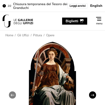
Chiusura temporanea del Tesoro dei
English
Leggi avvisi
2/2
Granduchi
Palazzo Pitti. Temporanea chiusura
1/2
Me
della Sala dell'Iliade
Biglietti
menu
Chiusura temporanea del Tesoro dei
2/2
Granduchi
Home
/
Gli Uffizi
/
Pittura
/
Opere