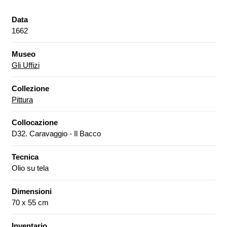
Data
1662
Museo
Gli Uffizi
Collezione
Pittura
Collocazione
D32. Caravaggio - Il Bacco
Tecnica
Olio su tela
Dimensioni
70 x 55 cm
Inventario