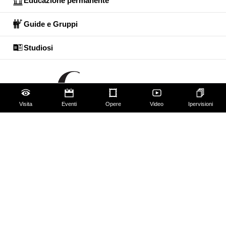
Educazione permanente
Guide e Gruppi
Studiosi
Visita
Eventi
Opere
Video
Ipervisioni
Gli Uffizi
Palazzo Pitti
Giardino di Boboli
Corridoio Vasariano
Biglietti