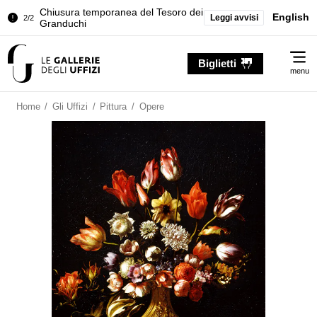
Chiusura temporanea del Tesoro dei
English
Leggi avvisi
2/2
Granduchi
Palazzo Pitti. Temporanea chiusura
1/2
Me
della Sala dell'Iliade
Biglietti
menu
Chiusura temporanea del Tesoro dei
2/2
Granduchi
Home
/
Gli Uffizi
/
Pittura
/
Opere