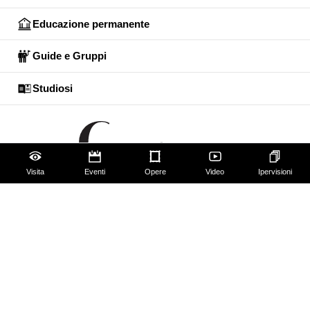
Educazione permanente
Guide e Gruppi
Studiosi
Visita
Eventi
Opere
Video
Ipervisioni
Gli Uffizi
Palazzo Pitti
Giardino di Boboli
Corridoio Vasariano