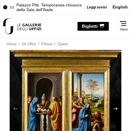
Palazzo Pitti. Temporanea chiusura
English
Leggi avvisi
1/2
della Sala dell'Iliade
Chiusura temporanea del Tesoro dei
2/2
Me
Granduchi
Biglietti
menu
Palazzo Pitti. Temporanea chiusura
1/2
della Sala dell'Iliade
Home
/
Gli Uffizi
/
Pittura
/
Opere
Chiusura temporanea del Tesoro dei
2/2
Granduchi