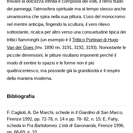
trovare la dolcezza infinita e composta dei volti, il ritmo fluido
dei panneggi, l’atmosfera spirituale ma al tempo stesso anche
umanissima che spira nella sua pittura. L’uso del monocromo
nel mentre anticipa, fingendo la scultura, il vero rilievo
sottostante, ricalca per altro verso una consuetudine tipica dei
trittici fiamminghi (un esempio è il
Trittico Portinari di Hugo
Van der Goes
(Inv. 1890 nn. 3191, 3192, 3193). Nonostante le
piccole dimensioni, le pitture risultano imponenti perché il
modo di sentire lo spazio e le forme non è più
quattrocentesco, ma possiede già la grandiosità e il respiro
della maniera moderna.
Bibliografia
F. Caglioti, A. De Marchi, schede in
Il Giardino di San Marco
,
Firenze 1992, pp. 72-78, n. 14 e pp. 78- 82, n. 15;
E. Fahy,
scheda in
Fra Bartolomeo. L’età di Savonarola
, Firenze 1996,
pp. 66-69, n. 10.