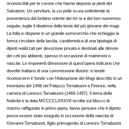
riconoscibili per le corone che hanno deposto ai piedi del
Salvatore. Un servitore, la cui pelle scura sottintende la
provenienza dal lontano oriente dei tre re e del loro numeroso
seguito, toglie il diadema dalla testa del più giovane dei magi.
La folla si dispone in un grande semicerchio che echeggia la
forma circolare della tavola, caratteristica di una tipologia di
dipinti realizzati per devozione privata e destinati alle dimore
dei ceti più abbienti, spesso in occasione di matrimoni o
nascite. Le imponenti dimensioni di quest’opera indicano che
dovette trattarsi di una commissione illustre: si tende
riconoscervi il ‘tondo’ con l’Adorazione dei Magi descritto in un
inventario del 1498 nel Palazzo Tornabuoni a Firenze, nella
camera di Lorenzo Tornabuoni (1468-1497). Il tema della
Natività e la data MCCCCLXXXVII iscritta sul blocco di
marmo raffigurato in primo piano, fanno pensare che il dipinto
possa essere stato eseguito in occasione della nascita di
Giovanni Tornabuoni, figlio primogenito di Lorenzo Tornabuoni