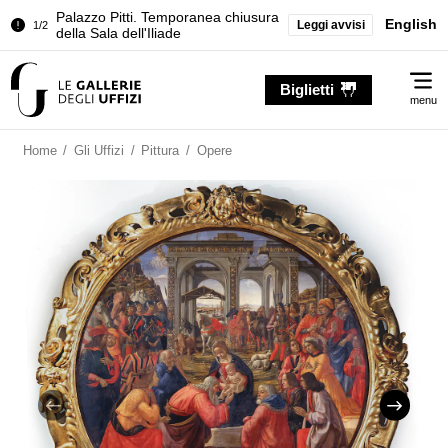
Palazzo Pitti. Temporanea chiusura
English
Leggi avvisi
1/2
della Sala dell'Iliade
Chiusura temporanea del Tesoro dei
2/2
Me
Granduchi
Biglietti
menu
Palazzo Pitti. Temporanea chiusura
1/2
della Sala dell'Iliade
Home
/
Gli Uffizi
/
Pittura
/
Opere
Chiusura temporanea del Tesoro dei
2/2
Granduchi