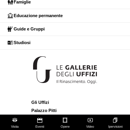
Famiglie
Educazione permanente
Guide e Gruppi
Studiosi
Gli Uffizi
Palazzo Pitti
Giardino di Boboli
Corridoio Vasariano
Visita
Eventi
Opere
Video
Ipervisioni