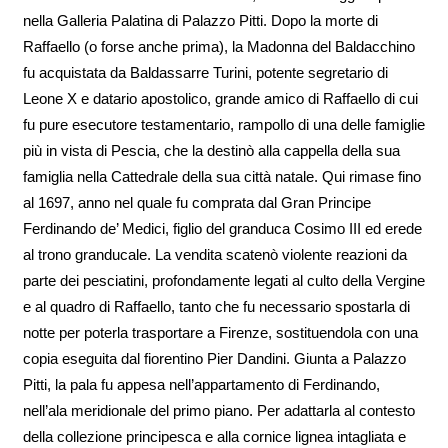
nella Galleria Palatina di Palazzo Pitti. Dopo la morte di
Raffaello (o forse anche prima), la Madonna del Baldacchino
fu acquistata da Baldassarre Turini, potente segretario di
Leone X e datario apostolico, grande amico di Raffaello di cui
fu pure esecutore testamentario, rampollo di una delle famiglie
più in vista di Pescia, che la destinò alla cappella della sua
famiglia nella Cattedrale della sua città natale. Qui rimase fino
al 1697, anno nel quale fu comprata dal Gran Principe
Ferdinando de’ Medici, figlio del granduca Cosimo III ed erede
al trono granducale. La vendita scatenò violente reazioni da
parte dei pesciatini, profondamente legati al culto della Vergine
e al quadro di Raffaello, tanto che fu necessario spostarla di
notte per poterla trasportare a Firenze, sostituendola con una
copia eseguita dal fiorentino Pier Dandini. Giunta a Palazzo
Pitti, la pala fu appesa nell’appartamento di Ferdinando,
nell’ala meridionale del primo piano. Per adattarla al contesto
della collezione principesca e alla cornice lignea intagliata e