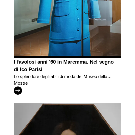
I favolosi anni '60 in Maremma. Nel segno
di Ico Parisi
Lo splendore degli abiti di moda del Museo della
Moda e del Costume di Palazzo Pitti ‘sfila’ a
Mostre
Grosseto, per ricreare il dinamismo e
l'effervescenza della società della Bassa Toscana
nel secondo Dopoguerra