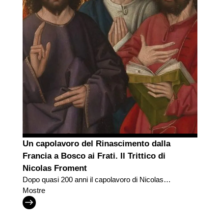
Un capolavoro del Rinascimento dalla
Francia a Bosco ai Frati. Il Trittico di
Nicolas Froment
Dopo quasi 200 anni il capolavoro di Nicolas
Froment torna nel convento che lo aveva accolto
Mostre
per secoli