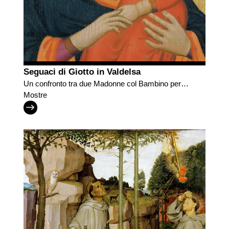
Seguaci di Giotto in Valdelsa
Un confronto tra due Madonne col Bambino per
conoscere Lippo di Benivieni e i giotteschi in
Mostre
Valdelsa