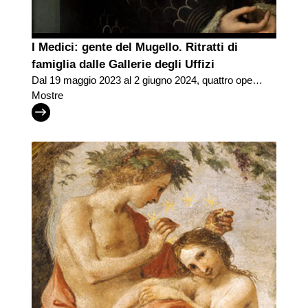
I Medici: gente del Mugello. Ritratti di
famiglia dalle Gallerie degli Uffizi
Dal 19 maggio 2023 al 2 giugno 2024, quattro opere
delle Gallerie degli Uffizi riportano i Granduchi di
Mostre
Toscana in Mugello, terra di origine del casato