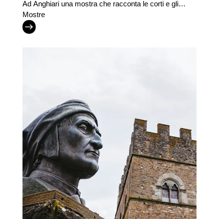
Ad Anghiari una mostra che racconta le corti e gli
uomini del Rinascimento tra guerra e cultura
Mostre