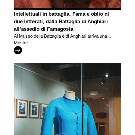
Intellettuali in battaglia. Fama e oblio di
due letterati, dalla Battaglia di Anghiari
all’assedio di Famagosta
Al Museo della Battaglia e di Anghiari arriva una
nuova mostra di Terre degli Uffizi
Mostre