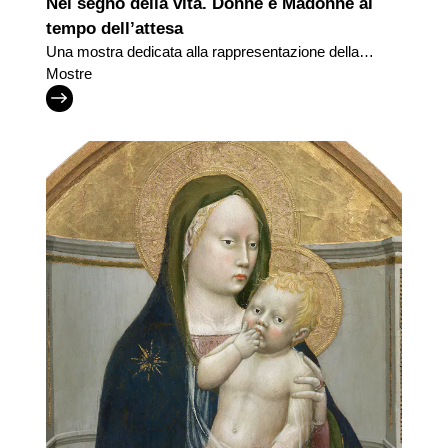
Nel segno della vita. Donne e Madonne al
tempo dell’attesa
Una mostra dedicata alla rappresentazione della
maternità
Mostre