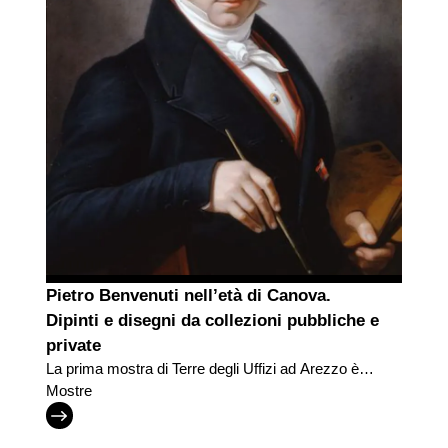
Pietro Benvenuti nell’età di Canova.
Dipinti e disegni da collezioni pubbliche e
private
La prima mostra di Terre degli Uffizi ad Arezzo è
dedicata al pittore Pietro Benvenuti nell’età di
Mostre
Canova