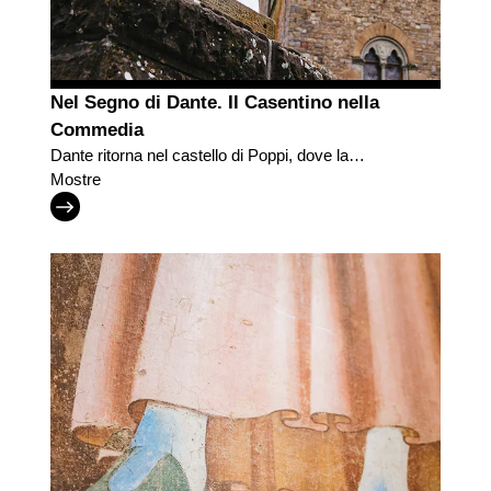
Nel Segno di Dante. Il Casentino nella
Commedia
Dante ritorna nel castello di Poppi, dove la
Commedia fu ispirata dal Casentino
Mostre