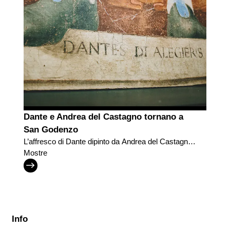
Dante e Andrea del Castagno tornano a
San Godenzo
L’affresco di Dante dipinto da Andrea del Castagno
nel luogo in cui il pittore nacque e il poeta partì per
Mostre
l’esilio
Info