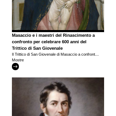
Masaccio e i maestri del Rinascimento a
confronto per celebrare 600 anni del
Trittico di San Giovenale
Il Trittico di San Giovenale di Masaccio a confronto,
per la prima volta, con i grandi pittori del suo tempo
Mostre