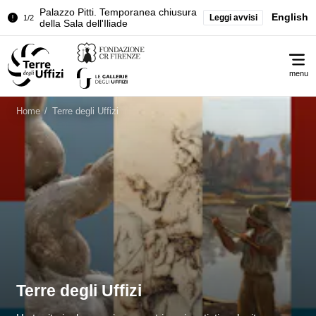
Chiusura temporanea del Tesoro dei
English
Leggi avvisi
2/2
Granduchi
Palazzo Pitti. Temporanea chiusura
1/2
Me
della Sala dell'Iliade
menu
Chiusura temporanea del Tesoro dei
2/2
Granduchi
Home
/
Terre degli Uffizi
Terre degli Uffizi