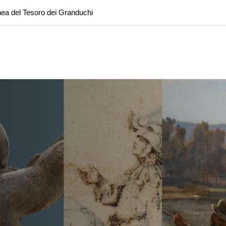
ea del Tesoro dei Granduchi
oranea chiusura della Sala dell'Iliade
ea del Tesoro dei Granduchi