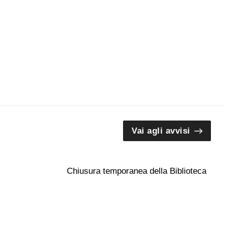
Vai agli avvisi
Chiusura temporanea della Biblioteca
ste al
degli Uffizi