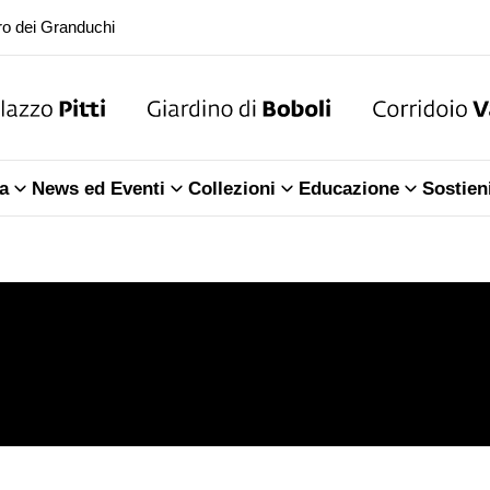
ra della Sala dell'Iliade
o dei Granduchi
ra della Sala dell'Iliade
a
News ed Eventi
Collezioni
Educazione
Sostien
o dei Granduchi