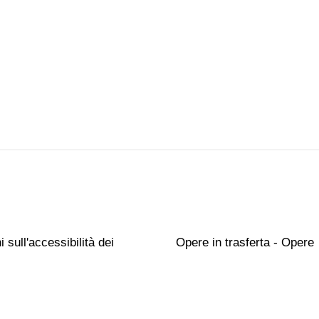
 sull'accessibilità dei
Opere in trasferta - Opere
i
temporaneamente non espo
pubblico