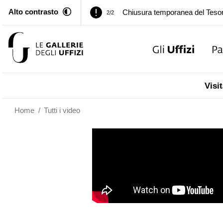
Alto contrasto
Palazzo Pitti. Temporanea chiusu
1/2
Chiusura temporanea del Tesor
2/2
Palazzo Pitti. Temporanea chiusu
1/2
Visit
Chiusura temporanea del Tesor
2/2
Home
/
Tutti i video