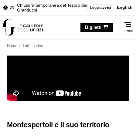
Chiusura temporanea del Tesoro dei
English
Leggi avvisi
2/2
Granduchi
Palazzo Pitti. Temporanea chiusura
1/2
Me
della Sala dell'Iliade
Biglietti
menu
Chiusura temporanea del Tesoro dei
2/2
Granduchi
Home
/
Tutti i video
Montespertoli e il suo territorio