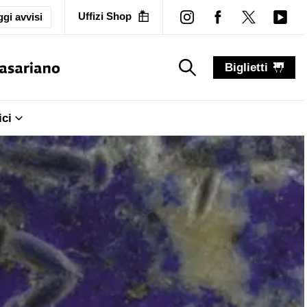
Uffizi Shop
gi avvisi
Biglietti
search_label
search_label
ici