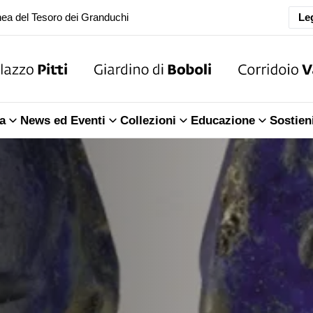
oranea chiusura della Sala dell'Iliade
Leg
ea del Tesoro dei Granduchi
oranea chiusura della Sala dell'Iliade
a
News ed Eventi
Collezioni
Educazione
Sostien
ea del Tesoro dei Granduchi