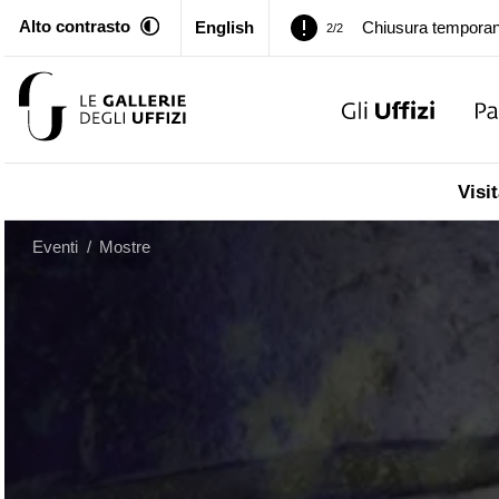
Alto contrasto
English
Palazzo Pitti. Temp
1/2
Chiusura temporan
2/2
Palazzo Pitti. Temp
1/2
Visit
Chiusura temporan
2/2
Eventi
/
Mostre