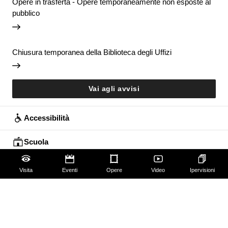
Opere in trasferta - Opere temporaneamente non esposte al
pubblico
Chiusura temporanea della Biblioteca degli Uffizi
Vai agli avvisi
Accessibilità
Scuola
Famiglie
Visita
Eventi
Opere
Video
Ipervisioni
Educazione permanente
Guide e Gruppi