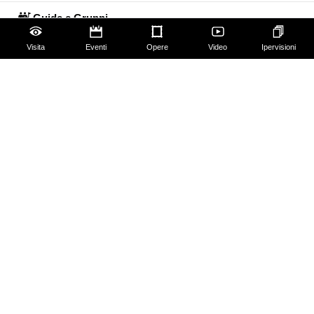
Guide e Gruppi
Visita
Eventi
Opere
Video
Ipervisioni
Studiosi
Gli Uffizi
Palazzo Pitti
Giardino di Boboli
Corridoio Vasariano
Biglietti
Utilizzo spazi e immagini