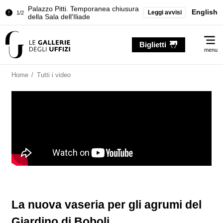
Palazzo Pitti. Temporanea chiusura
English
Leggi avvisi
1/2
della Sala dell'Iliade
…
Chiusura temporanea del Tesoro dei
2/2
Me
Granduchi
Biglietti
menu
Palazzo Pitti. Temporanea chiusura
1/2
della Sala dell'Iliade
Home
/
Tutti i video
Chiusura temporanea del Tesoro dei
2/2
Granduchi
La nuova vaseria per gli agrumi del
Giardino di Boboli