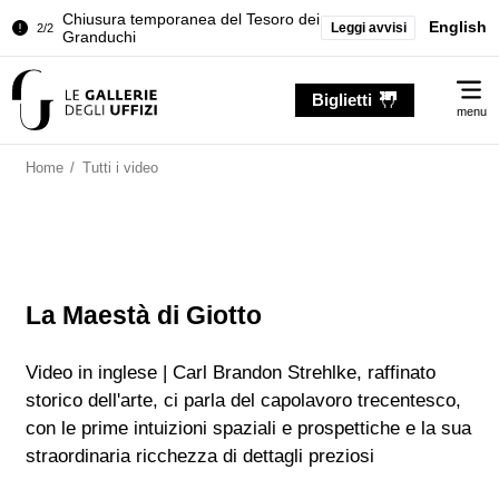
Chiusura temporanea del Tesoro dei
English
Leggi avvisi
2/2
Granduchi
Palazzo Pitti. Temporanea chiusura
1/2
Me
della Sala dell'Iliade
Biglietti
menu
Chiusura temporanea del Tesoro dei
2/2
Granduchi
Home
/
Tutti i video
La Maestà di Giotto
Video in inglese | Carl Brandon Strehlke, raffinato
storico dell'arte, ci parla del capolavoro trecentesco,
con le prime intuizioni spaziali e prospettiche e la sua
straordinaria ricchezza di dettagli preziosi