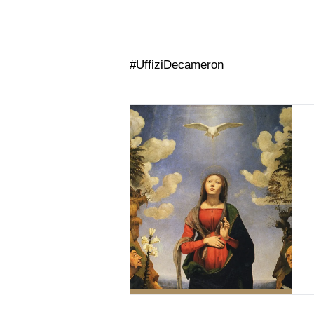
#UffiziDecameron