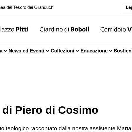
oranea chiusura della Sala dell'Iliade
Leg
ea del Tesoro dei Granduchi
oranea chiusura della Sala dell'Iliade
a
News ed Eventi
Collezioni
Educazione
Sostien
ea del Tesoro dei Granduchi
 di Piero di Cosimo
ato teologico raccontato dalla nostra assistente Marta 