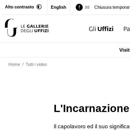
Alto contrasto
English
Palazzo Pitti. Temp
1/2
Chiusura temporan
2/2
Palazzo Pitti. Temp
1/2
Visit
Chiusura temporan
2/2
Home
/
Tutti i video
L'Incarnazione
Il capolavoro ed il suo signific