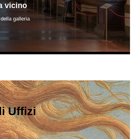
da vicino
della galleria
 Uffizi