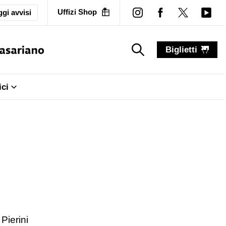
Uffizi Shop
gi avvisi
Biglietti
search_label
search_label
ici
Pierini