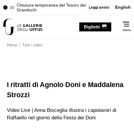
Chiusura temporanea del Tesoro dei
English
Leggi avvisi
2/2
Granduchi
Palazzo Pitti. Temporanea chiusura
1/2
Me
della Sala dell'Iliade
Biglietti
menu
Chiusura temporanea del Tesoro dei
2/2
Granduchi
Home
/
Tutti i video
I ritratti di Agnolo Doni e Maddalena
Strozzi
Video Live | Anna Bisceglia illustra i capolavori di
Raffaello nel giorno della Festa dei Doni