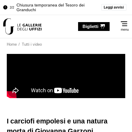
Chiusura temporanea del Tesoro dei
Leggi avvisi
2/2
Granduchi
Palazzo Pitti. Temporanea chiusura della
1/2
Me
Sala dell'Iliade
Biglietti
menu
Chiusura temporanea del Tesoro dei
2/2
Granduchi
Home
/
Tutti i video
I carciofi empolesi e una natura
morta di Giovanna Garzoni