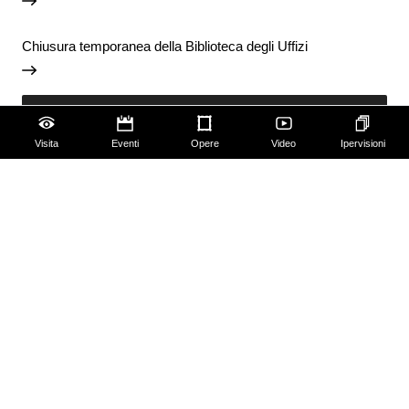
Chiusura temporanea della Biblioteca degli Uffizi
Vai agli avvisi
Visita
Eventi
Opere
Video
Ipervisioni
Accessibilità
Scuola
Famiglie
Educazione permanente
Guide e Gruppi
Studiosi