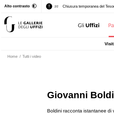
Alto contrasto
Palazzo Pitti. Temporanea chiusu
1/2
Chiusura temporanea del Tesor
2/2
Palazzo Pitti. Temporanea chiusu
1/2
Visit
Chiusura temporanea del Tesor
2/2
Home
/
Tutti i video
Giovanni Boldin
Boldini racconta istantanee di 