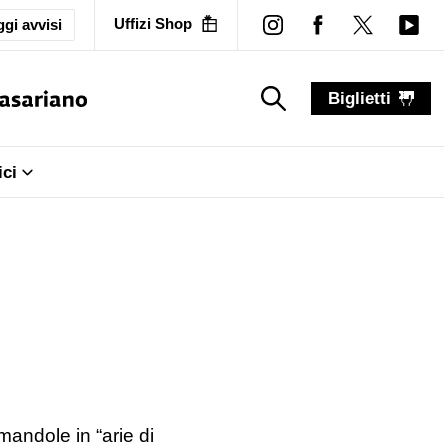
Uffizi Shop
gi avvisi
Biglietti
search_label
search_label
ici
mandole in “arie di