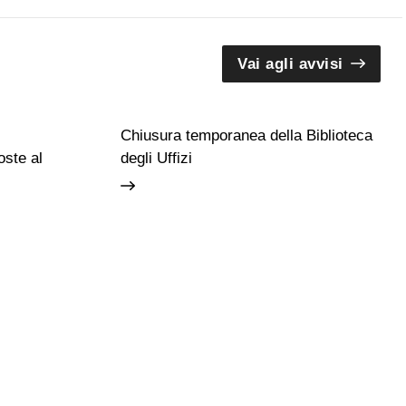
Vai agli avvisi
Chiusura temporanea della Biblioteca
ste al
degli Uffizi
Guide e Gruppi
Studiosi