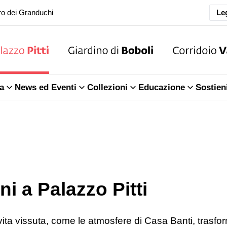
Leg
ra della Sala dell'Iliade
o dei Granduchi
ra della Sala dell'Iliade
a
News ed Eventi
Collezioni
Educazione
Sostien
o dei Granduchi
i a Palazzo Pitti
vita vissuta, come le atmosfere di Casa Banti, trasfor