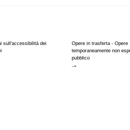
 sull'accessibilità dei
Opere in trasferta - Opere
i
temporaneamente non espo
pubblico
Famiglie
Educazione permanente