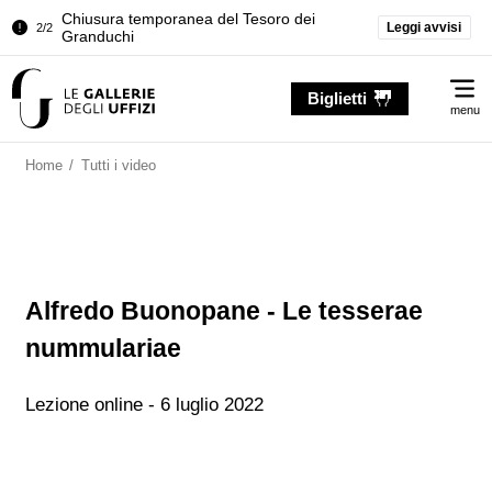
Chiusura temporanea del Tesoro dei
Leggi avvisi
2/2
Granduchi
Palazzo Pitti. Temporanea chiusura della
1/2
Me
Sala dell'Iliade
Biglietti
menu
Chiusura temporanea del Tesoro dei
2/2
Granduchi
Home
/
Tutti i video
Alfredo Buonopane - Le tesserae
nummulariae
Lezione online - 6 luglio 2022