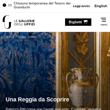
Palazzo Pitti. Temporanea chiusura
English
Leggi avvisi
1/2
della Sala dell'Iliade
Chiusura temporanea del Tesoro dei
2/2
Me
Granduchi
Biglietti
menu
Palazzo Pitti. Temporanea chiusura
1/2
della Sala dell'Iliade
Home
/
Video Storie
Chiusura temporanea del Tesoro dei
2/2
Granduchi
Una Reggia da Scoprire
Palazzo Pitti come non l'avete mai visto. Curiosità, segreti e