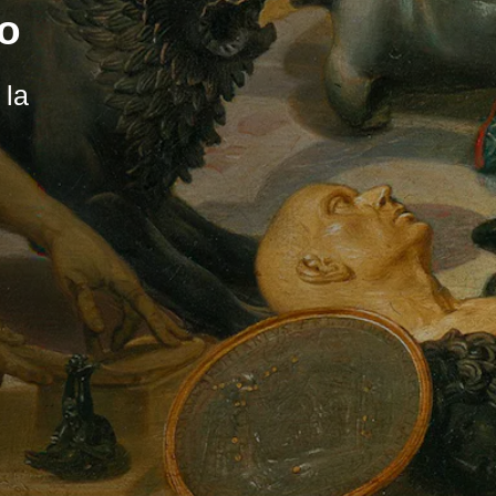
to
 la