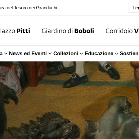
ea del Tesoro dei Granduchi
Leg
oranea chiusura della Sala dell'Iliade
ea del Tesoro dei Granduchi
a
News ed Eventi
Collezioni
Educazione
Sostien