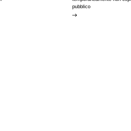
pubblico
Famiglie
Educazione permanente
Biglietti
Chi siamo
ti
Utilizzo spazi e immagini
FAQ
i Boboli
Mappa del sito
Qualche regol
Vasariano
Contattaci
Social Media 