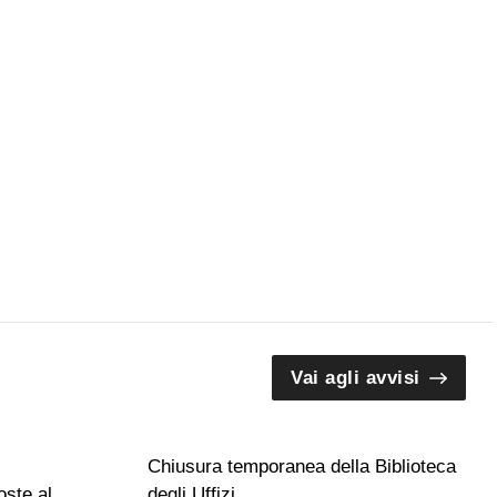
Vai agli avvisi
Chiusura temporanea della Biblioteca
ste al
degli Uffizi