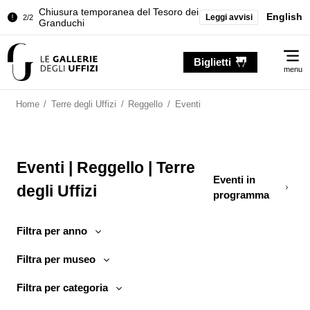
Chiusura temporanea del Tesoro dei
English
Leggi avvisi
2/2
Granduchi
Palazzo Pitti. Temporanea chiusura
1/2
Me
della Sala dell'Iliade
Biglietti
menu
Chiusura temporanea del Tesoro dei
2/2
Granduchi
Home
/
Terre degli Uffizi
/
Reggello
/
Eventi
Eventi | Reggello | Terre
Eventi in
degli Uffizi
programma
Filtra per anno
Filtra per museo
Filtra per categoria