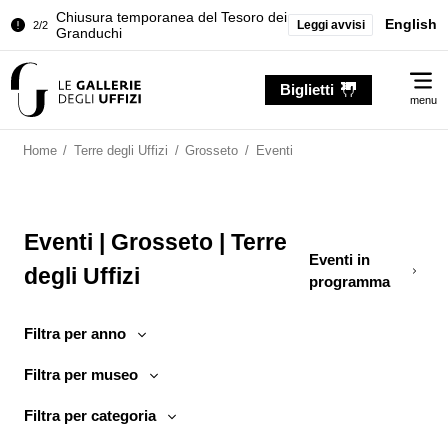
Chiusura temporanea del Tesoro dei
English
Leggi avvisi
2/2
Granduchi
Palazzo Pitti. Temporanea chiusura
1/2
Me
della Sala dell'Iliade
Biglietti
menu
Chiusura temporanea del Tesoro dei
2/2
Granduchi
Home
/
Terre degli Uffizi
/
Grosseto
/
Eventi
Eventi | Grosseto | Terre
Eventi in
degli Uffizi
programma
Filtra per anno
Filtra per museo
Filtra per categoria