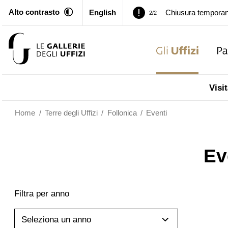
Alto contrasto
English
Chiusura temporan
2/2
Palazzo Pitti. Temp
1/2
Chiusura temporan
2/2
Visit
Home
/
Terre degli Uffizi
/
Follonica
/
Eventi
Ev
Filtra per anno
Seleziona un anno