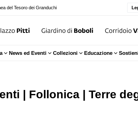
ea del Tesoro dei Granduchi
Leg
oranea chiusura della Sala dell'Iliade
ea del Tesoro dei Granduchi
a
News ed Eventi
Collezioni
Educazione
Sostien
enti | Follonica | Terre degl