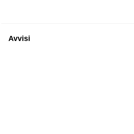
Avvisi
Regole di accesso al Corridoio
Informazioni
Vasariano
nostri muse