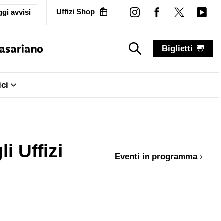
Uffizi Shop
gi avvisi
Biglietti
search_label
search_label
ici
i Uffizi
Eventi in programma