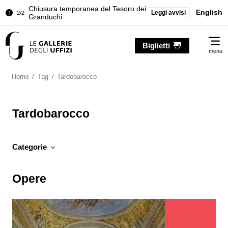
Chiusura temporanea del Tesoro dei
English
Leggi avvisi
2/2
Granduchi
Palazzo Pitti. Temporanea chiusura
1/2
Me
della Sala dell'Iliade
Biglietti
menu
Chiusura temporanea del Tesoro dei
2/2
Granduchi
Home
/
Tag
/
Tardobarocco
Tardobarocco
Categorie
Opere
Opere