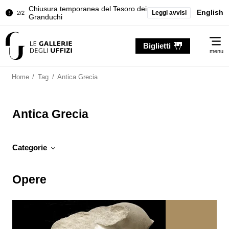
Chiusura temporanea del Tesoro dei
English
Leggi avvisi
2/2
Granduchi
Palazzo Pitti. Temporanea chiusura
1/2
Me
della Sala dell'Iliade
Biglietti
menu
Chiusura temporanea del Tesoro dei
2/2
Granduchi
Home
/
Tag
/
Antica Grecia
Antica Grecia
Categorie
Opere
Opere