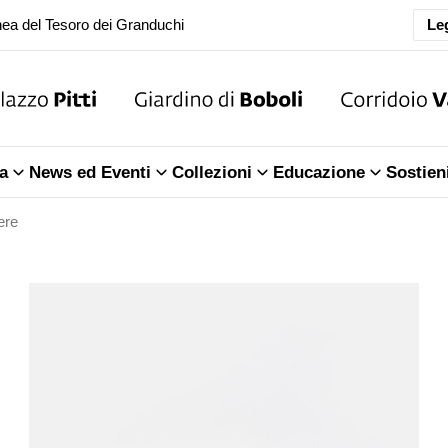
oranea chiusura della Sala dell'Iliade
Leg
ea del Tesoro dei Granduchi
oranea chiusura della Sala dell'Iliade
a
News ed Eventi
Collezioni
Educazione
Sostien
ea del Tesoro dei Granduchi
ere