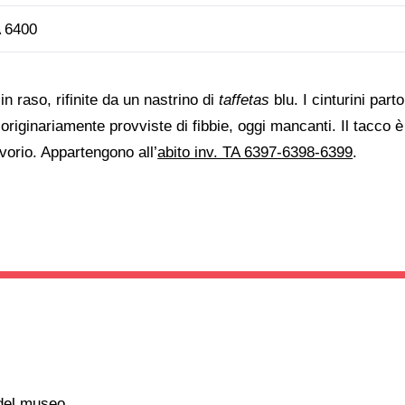
 6400
n raso, rifinite da un nastrino di
taffetas
blu. I cinturini part
originariamente provviste di fibbie, oggi mancanti. Il tacco è
avorio. Appartengono all’
abito inv. TA 6397-6398-6399
.
 del museo.