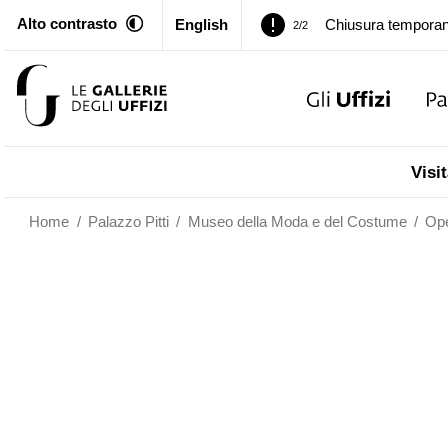
Alto contrasto
English
Palazzo Pitti. Temp
1/2
Chiusura temporan
2/2
Palazzo Pitti. Temp
1/2
Visit
Chiusura temporan
2/2
Home
/
Palazzo Pitti
/
Museo della Moda e del Costume
/
Op